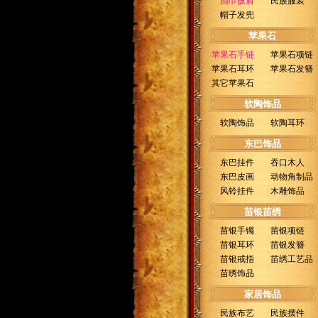
围巾披肩
民族服装
帽子发兜
苹果石
苹果石手链
苹果石项链
苹果石耳环
苹果石发簪
其它苹果石
软陶饰品
软陶饰品
软陶耳环
东巴饰品
东巴挂件
吞口木人
东巴皮画
动物角制品
风铃挂件
木雕饰品
苗银苗绣
苗银手镯
苗银项链
苗银耳环
苗银发簪
苗银戒指
苗绣工艺品
苗绣饰品
家居饰品
民族布艺
民族摆件