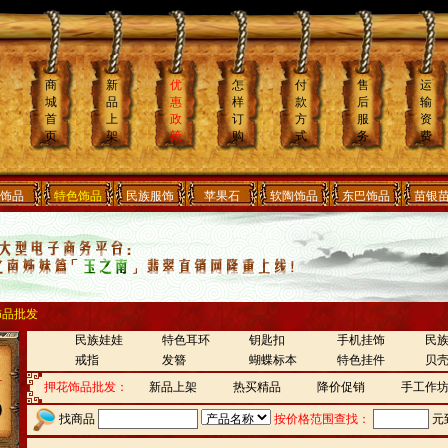
商
新
优
怎
付
售
运
城
品
惠
样
款
后
输
首
上
政
订
方
服
资
页
架
策
购
式
务
费
饰品
特色饰品
民族服饰
苹果石
软陶饰品
东巴饰品
苗银
饰品批发
民族娃娃
特色耳环
钥匙扣
手机挂饰
民
戒指
发簪
蝴蝶标本
特色挂件
贝
押花饰品批发：
新品上架
热买精品
降价促销
手工作
找商品
按价格范围查找：
元