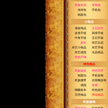
民族布包
零钱包
休闲包
手机包
钥匙包
小饰品
项链饰品
玉石挂件
皮质手链
风情手链
牛角手链
玉石手链
发夹
布艺头花
布艺小饰品
布艺手链
布艺戒指
水晶饰品
特色手镯
特色饰品
民族娃娃
特色耳环
钥匙扣
手机挂饰
民族腰带
仿骨雕挂饰
戒指
发簪
蝴蝶标本
特色挂件
贝壳饰品
押花饰品
民族服饰