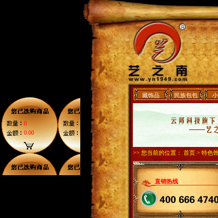
藏饰品
民族包包
小
0
0.00
>> 您当前的位置：
首页
> 特色
直销热线