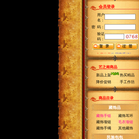
艺之南商品
新品上架
热买精品
降价促销
手工作坊
商品目录
藏饰品
藏饰手链
藏饰耳环
藏饰项链
毛衣项链
藏饰手镯
其他藏饰
民族包包