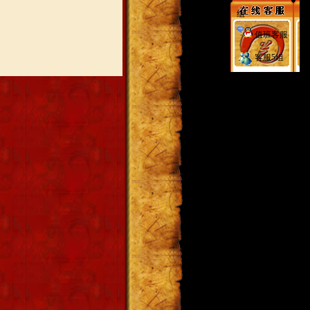
组
值班客服
客服5组