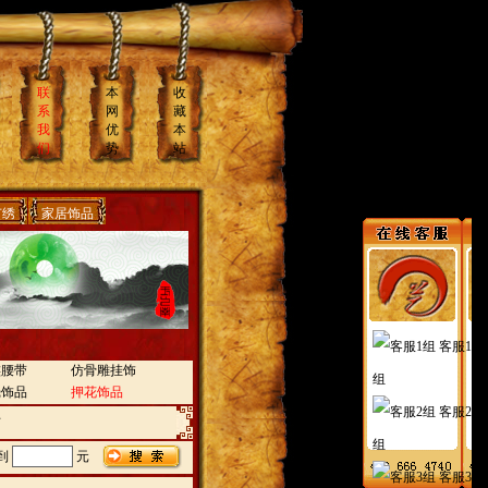
联
本
收
系
网
藏
我
优
本
们
势
站
苗绣
家居饰品
客服1
族腰带
仿骨雕挂饰
组
壳饰品
押花饰品
客服2
坊
组
到
元
客服3