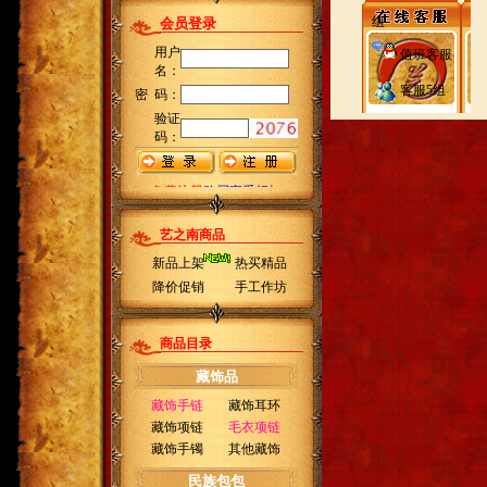
组
值班客服
客服5组
艺之南商品
新品上架
热买精品
降价促销
手工作坊
商品目录
藏饰品
藏饰手链
藏饰耳环
藏饰项链
毛衣项链
藏饰手镯
其他藏饰
民族包包