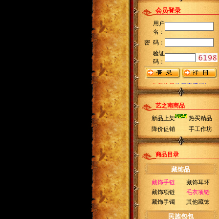
艺之南商品
新品上架
热买精品
降价促销
手工作坊
商品目录
藏饰品
藏饰手链
藏饰耳环
藏饰项链
毛衣项链
藏饰手镯
其他藏饰
民族包包