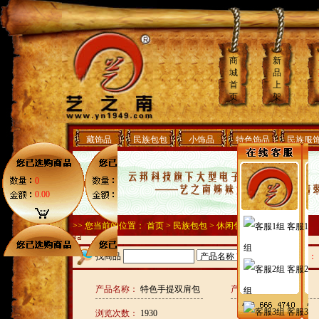
商
新
城
品
首
上
页
架
藏饰品
民族包包
小饰品
特色饰品
民族服
0
0.00
>> 您当前的位置：
首页
>
民族包包
>
休闲包
客服1
组
找商品
按价格范围查找：
客服2
产品名称：
特色手提双肩包
产品编号：
F11739
组
客服3
浏览次数：
1930