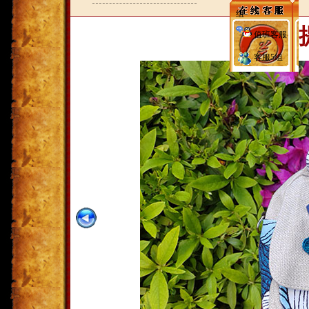
组
特色手
值班客服
客服5组