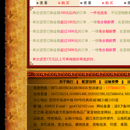
查 看
购 买
查 看
购 买
查
> 单次进货订购金额
100元以内
的订单，
一件也批发
，不论货物数
> 单次进货订购金额
超过100元
的订单，一律
免全额邮费
，在直销
> 单次进货订购金额
超过1000元
的订单，一律
免全额邮费
，在直销
> 单次进货订购金额
超过3000元
的订单，一律
免全额邮费
，在直销
> 单次进货订购金额
超过5000元
的订单，一律
免全额邮费
，在直销
>
单次进货1万元以上可单独报价再低折扣
;
关于我们
配货说明
运输资费
批发热线：0871-68190244,68190456 投诉建议：
13708463376
在线客服：1015530224,1018891488,1020102390,1025686454; MSN
办公地址: 昆明市海源中路399号经典双城3幢21楼2103室
邮 编：650031 E-mail：
gtx413@163.com
网站备案：
滇ICP备08
艺之南-是国内最大民族特色饰品厂家直销批发网站，提供原生
品批发、特色饰品、云南小饰品、丽江东巴挂件摆件、云南民
染、东巴皮画、复古饰品、藏饰批发、苗银批发、印度、泰国