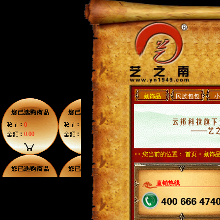
藏饰品
民族包包
小
0
0.00
>> 您当前的位置：
首页
> 藏饰
直销热线