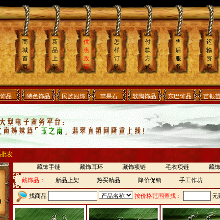
商
新
优
怎
付
售
运
城
品
惠
样
款
后
输
首
上
政
订
方
服
资
页
架
策
购
式
务
费
饰品
特色饰品
民族服饰
苹果石
软陶饰品
东巴饰品
苗银
品批发
藏饰手链
藏饰耳环
藏饰项链
毛衣项链
藏
藏饰品：
新品上架
热买精品
降价促销
手工作坊
找商品
按价格范围查找：
元