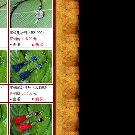
藏银毛衣链
<B21909>
直销价：18.20 元
查 看
购 买
4>
水钻流苏耳环
<B21903>
直销价：14.56 元
查 看
购 买