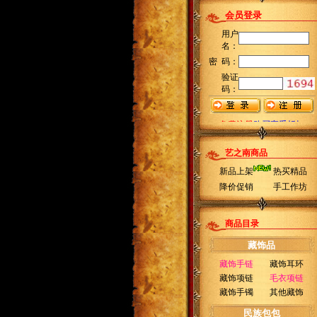
艺之南商品
新品上架
热买精品
降价促销
手工作坊
商品目录
藏饰品
藏饰手链
藏饰耳环
藏饰项链
毛衣项链
藏饰手镯
其他藏饰
民族包包