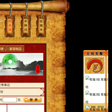
联
本
收
系
网
藏
我
优
本
们
势
站
苗绣
家居饰品
客服1
它苹果石
组
作坊
客服2
到
元
组
客服3