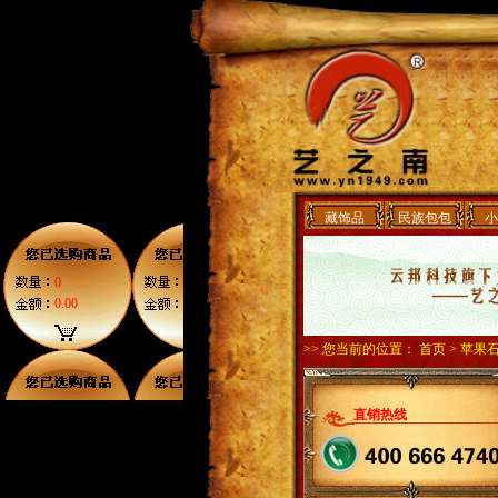
藏饰品
民族包包
小
0
0.00
>> 您当前的位置：
首页
> 苹果
直销热线