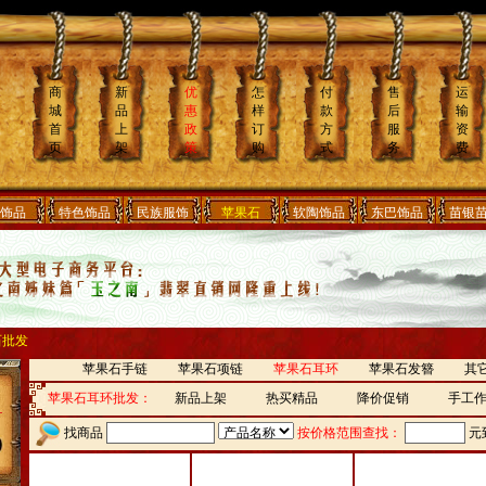
商
新
优
怎
付
售
运
城
品
惠
样
款
后
输
首
上
政
订
方
服
资
页
架
策
购
式
务
费
饰品
特色饰品
民族服饰
苹果石
软陶饰品
东巴饰品
苗银
石批发
苹果石手链
苹果石项链
苹果石耳环
苹果石发簪
其
苹果石耳环批发：
新品上架
热买精品
降价促销
手工
找商品
按价格范围查找：
元