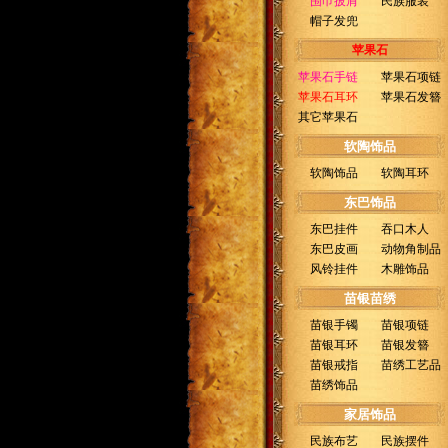
围巾披肩
民族服装
帽子发兜
苹果石
苹果石手链
苹果石项链
苹果石耳环
苹果石发簪
其它苹果石
软陶饰品
软陶饰品
软陶耳环
东巴饰品
东巴挂件
吞口木人
东巴皮画
动物角制品
风铃挂件
木雕饰品
苗银苗绣
苗银手镯
苗银项链
苗银耳环
苗银发簪
苗银戒指
苗绣工艺品
苗绣饰品
家居饰品
民族布艺
民族摆件