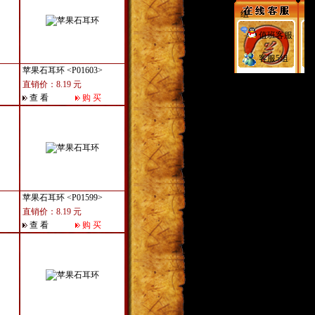
组
值班客服
客服5组
苹果石耳环
<P01603>
直销价：8.19 元
查 看
购 买
苹果石耳环
<P01599>
直销价：8.19 元
查 看
购 买