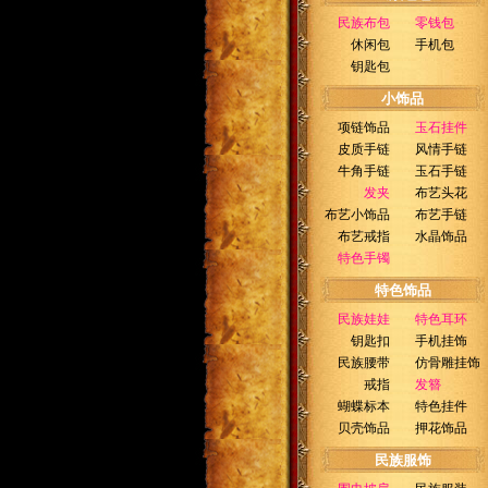
民族布包
零钱包
休闲包
手机包
钥匙包
小饰品
项链饰品
玉石挂件
皮质手链
风情手链
牛角手链
玉石手链
发夹
布艺头花
布艺小饰品
布艺手链
布艺戒指
水晶饰品
特色手镯
特色饰品
民族娃娃
特色耳环
钥匙扣
手机挂饰
民族腰带
仿骨雕挂饰
戒指
发簪
蝴蝶标本
特色挂件
贝壳饰品
押花饰品
民族服饰