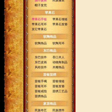
围巾披肩
民族服装
帽子发兜
苹果石
苹果石手链
苹果石项链
苹果石耳环
苹果石发簪
其它苹果石
软陶饰品
软陶饰品
软陶耳环
东巴饰品
东巴挂件
吞口木人
东巴皮画
动物角制品
风铃挂件
木雕饰品
苗银苗绣
苗银手镯
苗银项链
苗银耳环
苗银发簪
苗银戒指
苗绣工艺品
苗绣饰品
家居饰品
民族布艺
民族摆件