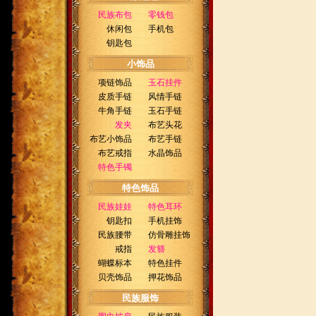
民族布包
零钱包
休闲包
手机包
钥匙包
小饰品
项链饰品
玉石挂件
皮质手链
风情手链
牛角手链
玉石手链
发夹
布艺头花
布艺小饰品
布艺手链
布艺戒指
水晶饰品
特色手镯
特色饰品
民族娃娃
特色耳环
钥匙扣
手机挂饰
民族腰带
仿骨雕挂饰
戒指
发簪
蝴蝶标本
特色挂件
贝壳饰品
押花饰品
民族服饰