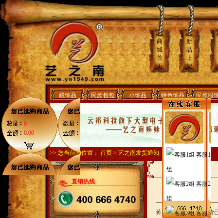
商
新
城
品
首
上
页
架
藏饰品
民族包包
小饰品
特色饰品
民族服
0
0.00
>> 您当前的位置：
首页
>
艺之南发货通知
客服1
组
直销热线
客服2
组
蒋小姐，您好，您的货
客服3