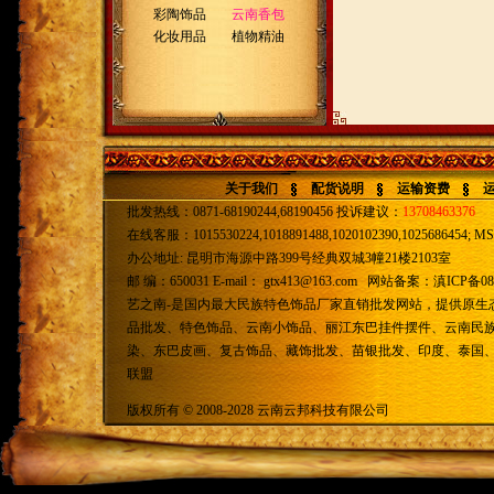
彩陶饰品
云南香包
化妆用品
植物精油
关于我们
配货说明
运输资费
批发热线：0871-68190244,68190456 投诉建议：
13708463376
在线客服：1015530224,1018891488,1020102390,1025686454; MSN
办公地址: 昆明市海源中路399号经典双城3幢21楼2103室
邮 编：650031 E-mail：
gtx413@163.com
网站备案：
滇ICP备08
艺之南-是国内最大民族特色饰品厂家直销批发网站，提供原生
品批发、特色饰品、云南小饰品、丽江东巴挂件摆件、云南民
染、东巴皮画、复古饰品、藏饰批发、苗银批发、印度、泰国
联盟
版权所有 © 2008-2028 云南云邦科技有限公司