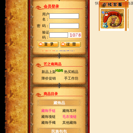
快递员送货上门时请当
组
值班客服
客服5组
艺之南商品
新品上架
热买精品
降价促销
手工作坊
商品目录
藏饰品
藏饰手链
藏饰耳环
藏饰项链
毛衣项链
藏饰手镯
其他藏饰
民族包包