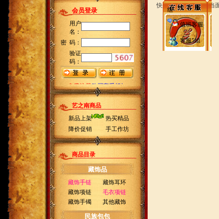
快递员送货上门时请当
组
值班客服
客服5组
艺之南商品
新品上架
热买精品
降价促销
手工作坊
商品目录
藏饰品
藏饰手链
藏饰耳环
藏饰项链
毛衣项链
藏饰手镯
其他藏饰
民族包包