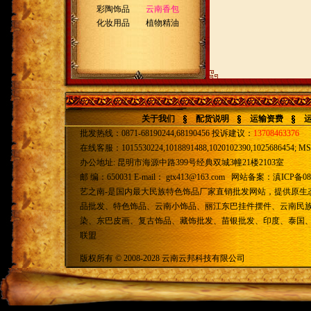
彩陶饰品
云南香包
化妆用品
植物精油
关于我们
配货说明
运输资费
批发热线：0871-68190244,68190456 投诉建议：
13708463376
在线客服：1015530224,1018891488,1020102390,1025686454; MSN
办公地址: 昆明市海源中路399号经典双城3幢21楼2103室
邮 编：650031 E-mail：
gtx413@163.com
网站备案：
滇ICP备08
艺之南-是国内最大民族特色饰品厂家直销批发网站，提供原生
品批发、特色饰品、云南小饰品、丽江东巴挂件摆件、云南民
染、东巴皮画、复古饰品、藏饰批发、苗银批发、印度、泰国
联盟
版权所有 © 2008-2028 云南云邦科技有限公司