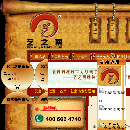
商
新
城
品
首
上
页
架
藏饰品
民族包包
小饰品
特色饰品
民族服
0
0.00
>> 您当前的位置：
首页
>
艺之南发货通知
客服1
组
直销热线
客服2
组
萧小姐，您好，您的货
客服3