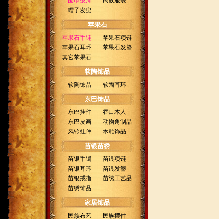
围巾披肩
民族服装
帽子发兜
苹果石
苹果石手链
苹果石项链
苹果石耳环
苹果石发簪
其它苹果石
软陶饰品
软陶饰品
软陶耳环
东巴饰品
东巴挂件
吞口木人
东巴皮画
动物角制品
风铃挂件
木雕饰品
苗银苗绣
苗银手镯
苗银项链
苗银耳环
苗银发簪
苗银戒指
苗绣工艺品
苗绣饰品
家居饰品
民族布艺
民族摆件