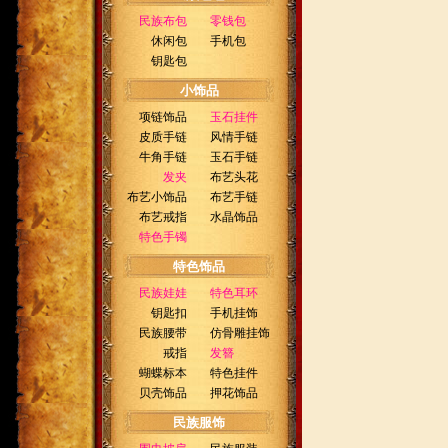
民族布包
零钱包
休闲包
手机包
钥匙包
小饰品
项链饰品
玉石挂件
皮质手链
风情手链
牛角手链
玉石手链
发夹
布艺头花
布艺小饰品
布艺手链
布艺戒指
水晶饰品
特色手镯
特色饰品
民族娃娃
特色耳环
钥匙扣
手机挂饰
民族腰带
仿骨雕挂饰
戒指
发簪
蝴蝶标本
特色挂件
贝壳饰品
押花饰品
民族服饰