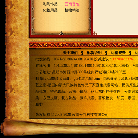
彩陶饰品
云南香包
化妆用品
植物精油
关于我们
配货说明
运输资费
批发热线：0871-68190244,68190456 投诉建议：
13708463376
在线客服：1015530224,1018891488,1020102390,1025686454; MSN
办公地址: 昆明市海源中路399号经典双城3幢21楼2103室
邮 编：650031 E-mail：
gtx413@163.com
网站备案：
滇ICP备08
艺之南-是国内最大民族特色饰品厂家直销批发网站，提供原生
品批发、特色饰品、云南小饰品、丽江东巴挂件摆件、云南民
染、东巴皮画、复古饰品、藏饰批发、苗银批发、印度、泰国
联盟
版权所有 © 2008-2028 云南云邦科技有限公司