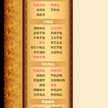
民族布包
零钱包
休闲包
手机包
钥匙包
小饰品
项链饰品
玉石挂件
皮质手链
风情手链
牛角手链
玉石手链
发夹
布艺头花
布艺小饰品
布艺手链
布艺戒指
水晶饰品
特色手镯
特色饰品
民族娃娃
特色耳环
钥匙扣
手机挂饰
民族腰带
仿骨雕挂饰
戒指
发簪
蝴蝶标本
特色挂件
贝壳饰品
押花饰品
民族服饰