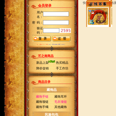
快递员送货上门时请当
组
值班客服
客服5组
艺之南商品
新品上架
热买精品
降价促销
手工作坊
商品目录
藏饰品
藏饰手链
藏饰耳环
藏饰项链
毛衣项链
藏饰手镯
其他藏饰
民族包包