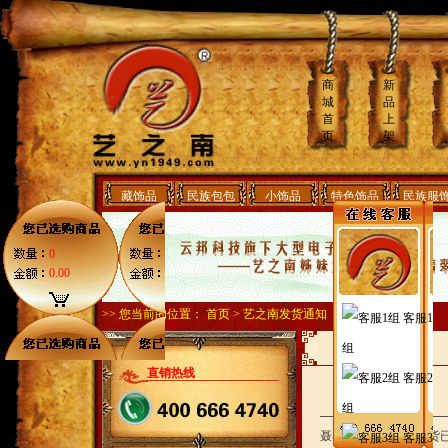
商
新
城
品
首
上
页
架
藏饰品
民族包包
小饰品
特色饰品
民族服
0
0.00
>> 您当前的位置：
首页
>
艺之南发货通知
客服1
组
直销热线
客服2
组
聂小姐，您好，您的货
客服3