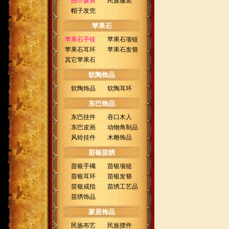
围巾披肩
民族服装
帽子发兜
苹果石
苹果石手链
苹果石项链
苹果石耳环
苹果石发簪
其它苹果石
软陶饰品
软陶饰品
软陶耳环
东巴饰品
东巴挂件
吞口木人
东巴皮画
动物角制品
风铃挂件
木雕饰品
苗银苗绣
苗银手镯
苗银项链
苗银耳环
苗银发簪
苗银戒指
苗绣工艺品
苗绣饰品
家居饰品
民族布艺
民族摆件